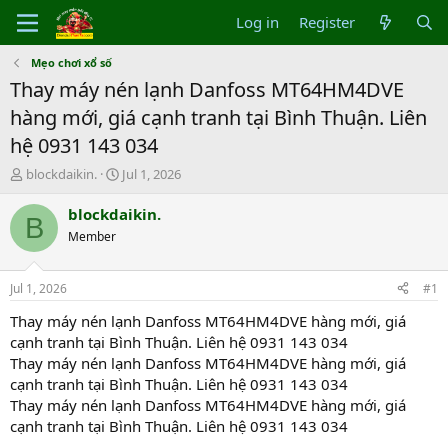
Log in
Register
Mẹo chơi xổ số
Thay máy nén lạnh Danfoss MT64HM4DVE
hàng mới, giá cạnh tranh tại Bình Thuận. Liên
hệ 0931 143 034
T
S
blockdaikin.
Jul 1, 2026
h
t
r
a
blockdaikin.
B
e
r
Member
a
t
d
d
s
a
Jul 1, 2026
#1
t
t
a
e
Thay máy nén lạnh Danfoss MT64HM4DVE hàng mới, giá
r
cạnh tranh tại Bình Thuận. Liên hệ 0931 143 034
t
Thay máy nén lạnh Danfoss MT64HM4DVE hàng mới, giá
e
cạnh tranh tại Bình Thuận. Liên hệ 0931 143 034
r
Thay máy nén lạnh Danfoss MT64HM4DVE hàng mới, giá
cạnh tranh tại Bình Thuận. Liên hệ 0931 143 034