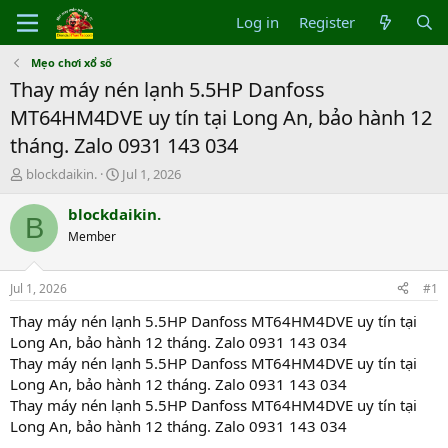
Log in
Register
Mẹo chơi xổ số
Thay máy nén lạnh 5.5HP Danfoss
MT64HM4DVE uy tín tại Long An, bảo hành 12
tháng. Zalo 0931 143 034
T
S
blockdaikin.
Jul 1, 2026
h
t
r
a
blockdaikin.
B
e
r
Member
a
t
d
d
s
a
Jul 1, 2026
#1
t
t
a
e
Thay máy nén lạnh 5.5HP Danfoss MT64HM4DVE uy tín tại
r
Long An, bảo hành 12 tháng. Zalo 0931 143 034
t
Thay máy nén lạnh 5.5HP Danfoss MT64HM4DVE uy tín tại
e
Long An, bảo hành 12 tháng. Zalo 0931 143 034
r
Thay máy nén lạnh 5.5HP Danfoss MT64HM4DVE uy tín tại
Long An, bảo hành 12 tháng. Zalo 0931 143 034