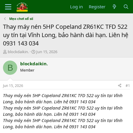
Log in
Register
Mẹo chơi xổ số
Thay máy nén 5HP Copeland ZR61KC TFD 522
uy tín tại Vĩnh Long, bảo hành dài hạn. Liên hệ
0931 143 034
T
S
blockdaikin.
Jun 15, 2026
h
t
r
a
blockdaikin.
B
e
r
Member
a
t
d
d
s
a
Jun 15, 2026
#1
t
t
a
e
Thay máy nén 5HP Copeland ZR61KC TFD 522 uy tín tại Vĩnh
r
Long, bảo hành dài hạn. Liên hệ 0931 143 034
t
Thay máy nén 5HP Copeland ZR61KC TFD 522 uy tín tại Vĩnh
e
Long, bảo hành dài hạn. Liên hệ 0931 143 034
r
Thay máy nén 5HP Copeland ZR61KC TFD 522 uy tín tại Vĩnh
Long, bảo hành dài hạn. Liên hệ 0931 143 034