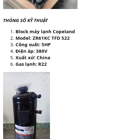
THÔNG SỐ KỸ THUẬT
Block máy lạnh Copeland
Model: ZR61KC TFD 522
Công suất: 5HP
Điện áp: 380V
Xuất xứ: China
Gas lạnh: R22