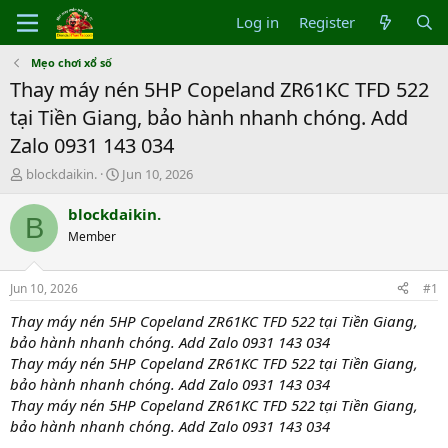
Log in
Register
Mẹo chơi xổ số
Thay máy nén 5HP Copeland ZR61KC TFD 522
tại Tiền Giang, bảo hành nhanh chóng. Add
Zalo 0931 143 034
T
S
blockdaikin.
Jun 10, 2026
h
t
r
a
blockdaikin.
B
e
r
Member
a
t
d
d
s
a
Jun 10, 2026
#1
t
t
a
e
Thay máy nén 5HP Copeland ZR61KC TFD 522 tại Tiền Giang,
r
bảo hành nhanh chóng. Add Zalo 0931 143 034
t
Thay máy nén 5HP Copeland ZR61KC TFD 522 tại Tiền Giang,
e
bảo hành nhanh chóng. Add Zalo 0931 143 034
r
Thay máy nén 5HP Copeland ZR61KC TFD 522 tại Tiền Giang,
bảo hành nhanh chóng. Add Zalo 0931 143 034