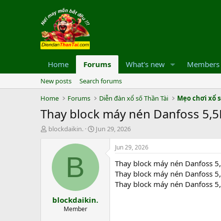
Home
Forums
What's new
Members
New posts
Search forums
Home
Forums
Diễn đàn xổ số Thần Tài
Mẹo chơi xổ 
Thay block máy nén Danfoss 5,
T
S
blockdaikin.
Jun 29, 2026
h
t
r
a
Jun 29, 2026
e
r
B
Thay block máy nén Danfoss 
a
t
d
d
Thay block máy nén Danfoss 
s
a
Thay block máy nén Danfoss 
t
t
blockdaikin.
a
e
r
Member
t