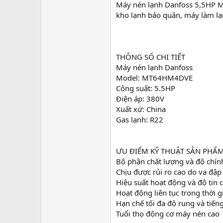
Máy nén lạnh Danfoss 5,5HP M
e
r
kho lạnh bảo quản, máy làm lạnh
THÔNG SỐ CHI TIẾT
Máy nén lạnh Danfoss
Model: MT64HM4DVE
Công suất: 5.5HP
Điện áp: 380V
Xuất xứ: China
Gas lạnh: R22
ƯU ĐIỂM KỸ THUẬT SẢN PHẨ
Bộ phận chất lượng và độ chín
Chịu được rủi ro cao do va đập 
Hiệu suất hoạt động và độ tin 
Hoạt động liên tục trong thời g
Hạn chế tối đa độ rung và tiến
Tuổi thọ động cơ máy nén cao