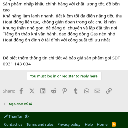
Sản phẩm nhập khẩu chính hãng với chất lượng tốt, độ bền
cao
Khả năng làm lạnh nhanh, tiết kiệm tối đa điện năng tiêu thụ
Hoạt động liên tục, không gián đoạn trong các chu kì nén
Khung thân nhỏ gọn, dễ dàng di chuyển và lắp đặt tận nơi
Tiếng ồn thấp khi vận hành, dao động dòng Gas nén nhỏ
Hoạt động ổn định ở tải đỉnh với công suất tối ưu nhất
Để biết thêm thông tin chi tiết và báo giá sản phẩm gọi SĐT
0931 143 034
You must log in or register to reply here.
Facebook
X (Twitter)
LinkedIn
Reddit
Pinterest
Tumblr
WhatsApp
Email
Link
Share:
Mẹo chơi xổ số
ThanTai
Contact us
Terms and rules
Privacy policy
Help
Home
R