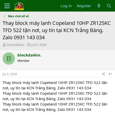
Log in
Register
Mẹo chơi xổ số
Thay block máy lạnh Copeland 10HP ZR125KC
TFD 522 tận nơi, uy tín tại KCN Trảng Bàng.
Zalo 0931 143 034
T
S
blockdaikin.
Jul 3, 2026
h
t
r
a
blockdaikin.
B
e
r
Member
a
t
d
d
s
a
Jul 3, 2026
#1
t
t
a
e
Thay block máy lạnh Copeland 10HP ZR125KC TFD 522 tận
r
nơi, uy tín tại KCN Trảng Bàng. Zalo 0931 143 034
t
Thay block máy lạnh Copeland 10HP ZR125KC TFD 522 tận
e
nơi, uy tín tại KCN Trảng Bàng. Zalo 0931 143 034
r
Thay block máy lạnh Copeland 10HP ZR125KC TFD 522 tận
nơi, uy tín tại KCN Trảng Bàng. Zalo 0931 143 034