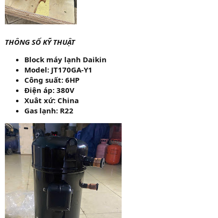
THÔNG SỐ KỸ THUẬT
Block máy lạnh Daikin
Model: JT170GA-Y1
Công suất: 6HP
Điện áp: 380V
Xuât xứ: China
Gas lạnh: R22