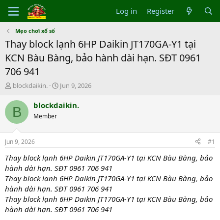
Log in
Register
Mẹo chơi xổ số
Thay block lạnh 6HP Daikin JT170GA-Y1 tại
KCN Bàu Bàng, bảo hành dài hạn. SĐT 0961
706 941
T
S
blockdaikin.
Jun 9, 2026
h
t
r
a
blockdaikin.
B
e
r
Member
a
t
d
d
s
a
Jun 9, 2026
#1
t
t
a
e
Thay block lạnh 6HP Daikin JT170GA-Y1 tại KCN Bàu Bàng, bảo
r
hành dài hạn. SĐT 0961 706 941
t
Thay block lạnh 6HP Daikin JT170GA-Y1 tại KCN Bàu Bàng, bảo
e
hành dài hạn. SĐT 0961 706 941
r
Thay block lạnh 6HP Daikin JT170GA-Y1 tại KCN Bàu Bàng, bảo
hành dài hạn. SĐT 0961 706 941