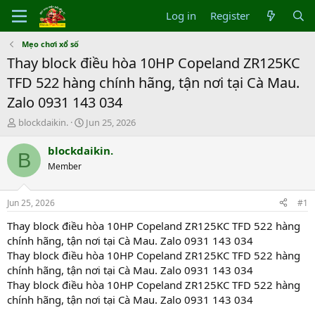
Log in
Register
Mẹo chơi xổ số
Thay block điều hòa 10HP Copeland ZR125KC
TFD 522 hàng chính hãng, tận nơi tại Cà Mau.
Zalo 0931 143 034
T
S
blockdaikin.
Jun 25, 2026
h
t
r
a
blockdaikin.
B
e
r
Member
a
t
d
d
s
a
Jun 25, 2026
#1
t
t
a
e
Thay block điều hòa 10HP Copeland ZR125KC TFD 522 hàng
r
chính hãng, tận nơi tại Cà Mau. Zalo 0931 143 034
t
Thay block điều hòa 10HP Copeland ZR125KC TFD 522 hàng
e
chính hãng, tận nơi tại Cà Mau. Zalo 0931 143 034
r
Thay block điều hòa 10HP Copeland ZR125KC TFD 522 hàng
chính hãng, tận nơi tại Cà Mau. Zalo 0931 143 034