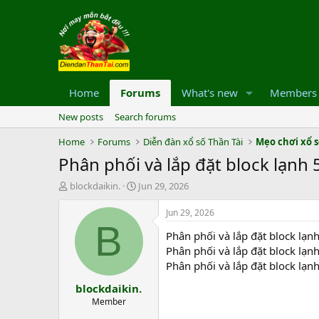
Home
Forums
What's new
Members
New posts
Search forums
Home
Forums
Diễn đàn xổ số Thần Tài
Mẹo chơi xổ 
Phân phối và lắp đặt block lạn
T
S
blockdaikin.
Jun 29, 2026
h
t
r
a
Jun 29, 2026
e
r
B
Phân phối và lắp đặt block l
a
t
d
d
Phân phối và lắp đặt block l
s
a
Phân phối và lắp đặt block l
t
t
blockdaikin.
a
e
r
Member
t