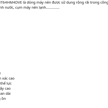
T64HM4DVE là dòng máy nén được sử dụng rộng rãi trong công 
 nước, cụm máy nén lạnh..............
M
h xác cao
thể lực
cậy cao
ian dài
g ồn