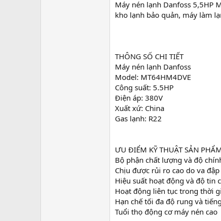
Máy nén lạnh Danfoss 5,5HP M
e
r
kho lạnh bảo quản, máy làm lạnh
THÔNG SỐ CHI TIẾT
Máy nén lạnh Danfoss
Model: MT64HM4DVE
Công suất: 5.5HP
Điện áp: 380V
Xuất xứ: China
Gas lạnh: R22
ƯU ĐIỂM KỸ THUẬT SẢN PHẨ
Bộ phận chất lượng và độ chín
Chịu được rủi ro cao do va đập 
Hiệu suất hoạt động và độ tin 
Hoạt động liên tục trong thời g
Hạn chế tối đa độ rung và tiến
Tuổi thọ động cơ máy nén cao