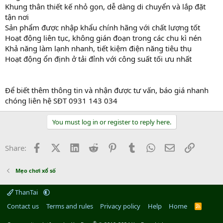
Khung thân thiết kế nhỏ gọn, dễ dàng di chuyển và lắp đặt
tận nơi
Sản phẩm được nhập khẩu chính hãng với chất lượng tốt
Hoạt động liên tục, không gián đoạn trong các chu kì nén
Khả năng làm lạnh nhanh, tiết kiệm điện năng tiêu thụ
Hoạt động ổn định ở tải đỉnh với công suất tối ưu nhất
Để biết thêm thông tin và nhận được tư vấn, báo giá nhanh
chóng liên hệ SĐT 0931 143 034
You must log in or register to reply here.
Facebook
X (Twitter)
LinkedIn
Reddit
Pinterest
Tumblr
WhatsApp
Email
Link
Share:
Mẹo chơi xổ số
ThanTai
Contact us
Terms and rules
Privacy policy
Help
Home
R
S
S
®