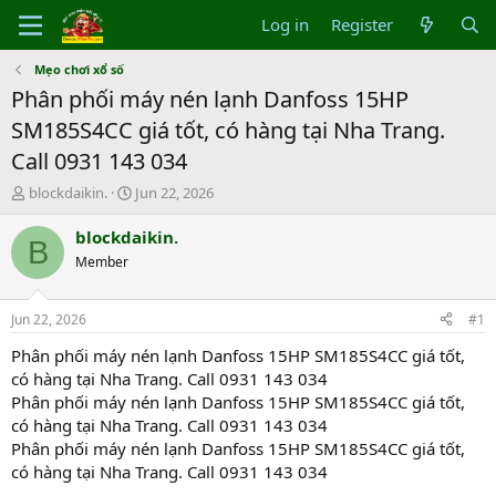
Log in
Register
Mẹo chơi xổ số
Phân phối máy nén lạnh Danfoss 15HP
SM185S4CC giá tốt, có hàng tại Nha Trang.
Call 0931 143 034
T
S
blockdaikin.
Jun 22, 2026
h
t
r
a
blockdaikin.
B
e
r
Member
a
t
d
d
s
a
Jun 22, 2026
#1
t
t
a
e
Phân phối máy nén lạnh Danfoss 15HP SM185S4CC giá tốt,
r
có hàng tại Nha Trang. Call 0931 143 034
t
Phân phối máy nén lạnh Danfoss 15HP SM185S4CC giá tốt,
e
có hàng tại Nha Trang. Call 0931 143 034
r
Phân phối máy nén lạnh Danfoss 15HP SM185S4CC giá tốt,
có hàng tại Nha Trang. Call 0931 143 034