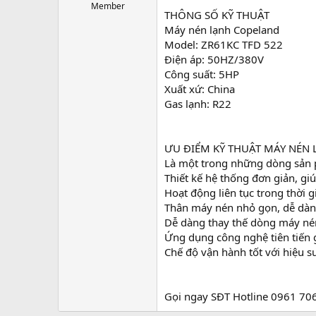
r
Member
THÔNG SỐ KỸ THUẬT
t
Máy nén lạnh Copeland
e
r
Model: ZR61KC TFD 522
Điện áp: 50HZ/380V
Công suất: 5HP
Xuất xứ: China
Gas lạnh: R22
ƯU ĐIỂM KỸ THUẬT MÁY NÉN
Là một trong những dòng sản p
Thiết kế hệ thống đơn giản, giú
Hoạt động liên tục trong thời g
Thân máy nén nhỏ gọn, dễ dàng
Dễ dàng thay thế dòng máy né
Ứng dụng công nghệ tiên tiến 
Chế độ vận hành tốt với hiệu s
Gọi ngay SĐT Hotline 0961 70