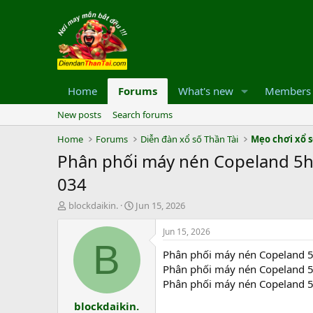
Home
Forums
What's new
Members
New posts
Search forums
Home
Forums
Diễn đàn xổ số Thần Tài
Mẹo chơi xổ 
Phân phối máy nén Copeland 5h
034
T
S
blockdaikin.
Jun 15, 2026
h
t
r
a
Jun 15, 2026
e
r
B
Phân phối máy nén Copeland 5
a
t
d
d
Phân phối máy nén Copeland 5
s
a
Phân phối máy nén Copeland 5
t
t
blockdaikin.
a
e