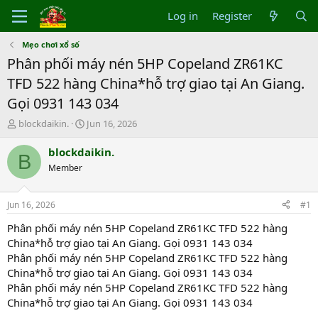
Log in
Register
Mẹo chơi xổ số
Phân phối máy nén 5HP Copeland ZR61KC
TFD 522 hàng China*hỗ trợ giao tại An Giang.
Gọi 0931 143 034
T
S
blockdaikin.
Jun 16, 2026
h
t
r
a
blockdaikin.
B
e
r
Member
a
t
d
d
s
a
Jun 16, 2026
#1
t
t
a
e
Phân phối máy nén 5HP Copeland ZR61KC TFD 522 hàng
r
China*hỗ trợ giao tại An Giang. Gọi 0931 143 034
t
Phân phối máy nén 5HP Copeland ZR61KC TFD 522 hàng
e
China*hỗ trợ giao tại An Giang. Gọi 0931 143 034
r
Phân phối máy nén 5HP Copeland ZR61KC TFD 522 hàng
China*hỗ trợ giao tại An Giang. Gọi 0931 143 034