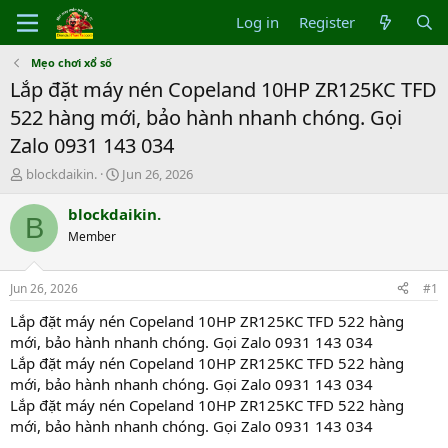
Log in
Register
Mẹo chơi xổ số
Lắp đặt máy nén Copeland 10HP ZR125KC TFD
522 hàng mới, bảo hành nhanh chóng. Gọi
Zalo 0931 143 034
T
S
blockdaikin.
Jun 26, 2026
h
t
r
a
blockdaikin.
B
e
r
Member
a
t
d
d
s
a
Jun 26, 2026
#1
t
t
a
e
Lắp đặt máy nén Copeland 10HP ZR125KC TFD 522 hàng
r
mới, bảo hành nhanh chóng. Gọi Zalo 0931 143 034
t
Lắp đặt máy nén Copeland 10HP ZR125KC TFD 522 hàng
e
mới, bảo hành nhanh chóng. Gọi Zalo 0931 143 034
r
Lắp đặt máy nén Copeland 10HP ZR125KC TFD 522 hàng
mới, bảo hành nhanh chóng. Gọi Zalo 0931 143 034