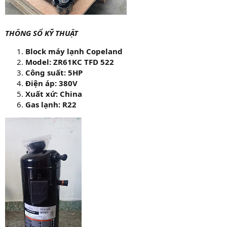
THÔNG SỐ KỸ THUẬT
Block máy lạnh Copeland
Model: ZR61KC TFD 522
Công suất: 5HP
Điện áp: 380V
Xuất xứ: China
Gas lạnh: R22