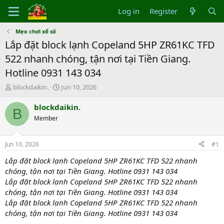
Log in
Register
Mẹo chơi xổ số
Lắp đặt block lạnh Copeland 5HP ZR61KC TFD
522 nhanh chóng, tận nơi tại Tiền Giang.
Hotline 0931 143 034
T
S
blockdaikin.
Jun 10, 2026
h
t
r
a
blockdaikin.
B
e
r
Member
a
t
d
d
s
a
Jun 10, 2026
#1
t
t
a
e
Lắp đặt block lạnh Copeland 5HP ZR61KC TFD 522 nhanh
r
chóng, tận nơi tại Tiền Giang. Hotline 0931 143 034
t
Lắp đặt block lạnh Copeland 5HP ZR61KC TFD 522 nhanh
e
chóng, tận nơi tại Tiền Giang. Hotline 0931 143 034
r
Lắp đặt block lạnh Copeland 5HP ZR61KC TFD 522 nhanh
chóng, tận nơi tại Tiền Giang. Hotline 0931 143 034