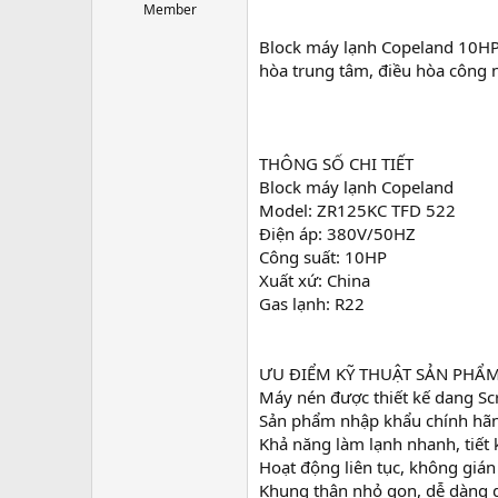
r
Member
t
Block máy lạnh Copeland 10HP 
e
r
hòa trung tâm, điều hòa công ngh
THÔNG SỐ CHI TIẾT
Block máy lạnh Copeland
Model: ZR125KC TFD 522
Điện áp: 380V/50HZ
Công suất: 10HP
Xuất xứ: China
Gas lạnh: R22
ƯU ĐIỂM KỸ THUẬT SẢN PHẨ
Máy nén được thiết kế dang Scr
Sản phẩm nhập khẩu chính hãng
Khả năng làm lạnh nhanh, tiết 
Hoạt động liên tục, không gián
Khung thân nhỏ gọn, dễ dàng di