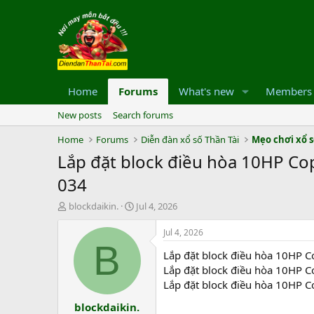
Home
Forums
What's new
Members
New posts
Search forums
Home
Forums
Diễn đàn xổ số Thần Tài
Mẹo chơi xổ 
Lắp đặt block điều hòa 10HP Cop
034
T
S
blockdaikin.
Jul 4, 2026
h
t
r
a
Jul 4, 2026
e
r
B
Lắp đặt block điều hòa 10HP C
a
t
d
d
Lắp đặt block điều hòa 10HP C
s
a
Lắp đặt block điều hòa 10HP C
t
t
blockdaikin.
a
e