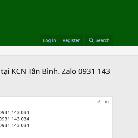
Log in
Register
Search
tại KCN Tân Bình. Zalo 0931 143
#1
o 0931 143 034
o 0931 143 034
o 0931 143 034