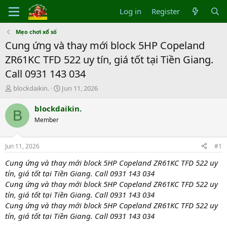
Log in
Register
Mẹo chơi xổ số
Cung ứng và thay mới block 5HP Copeland
ZR61KC TFD 522 uy tín, giá tốt tại Tiền Giang.
Call 0931 143 034
T
S
blockdaikin.
Jun 11, 2026
h
t
r
a
blockdaikin.
B
e
r
Member
a
t
d
d
s
a
Jun 11, 2026
#1
t
t
a
e
Cung ứng và thay mới block 5HP Copeland ZR61KC TFD 522 uy
r
tín, giá tốt tại Tiền Giang. Call 0931 143 034
t
Cung ứng và thay mới block 5HP Copeland ZR61KC TFD 522 uy
e
tín, giá tốt tại Tiền Giang. Call 0931 143 034
r
Cung ứng và thay mới block 5HP Copeland ZR61KC TFD 522 uy
tín, giá tốt tại Tiền Giang. Call 0931 143 034