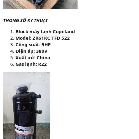
THÔNG SỐ KỸ THUẬT
Block máy lạnh Copeland
Model: ZR61KC TFD 522
Công suất: 5HP
Điện áp: 380V
Xuất xứ: China
Gas lạnh: R22