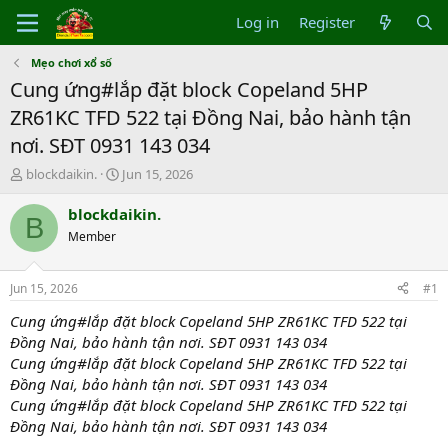
Log in
Register
Mẹo chơi xổ số
Cung ứng#lắp đặt block Copeland 5HP
ZR61KC TFD 522 tại Đồng Nai, bảo hành tận
nơi. SĐT 0931 143 034
T
S
blockdaikin.
Jun 15, 2026
h
t
r
a
blockdaikin.
B
e
r
Member
a
t
d
d
s
a
Jun 15, 2026
#1
t
t
a
e
Cung ứng#lắp đặt block Copeland 5HP ZR61KC TFD 522 tại
r
Đồng Nai, bảo hành tận nơi. SĐT 0931 143 034
t
Cung ứng#lắp đặt block Copeland 5HP ZR61KC TFD 522 tại
e
Đồng Nai, bảo hành tận nơi. SĐT 0931 143 034
r
Cung ứng#lắp đặt block Copeland 5HP ZR61KC TFD 522 tại
Đồng Nai, bảo hành tận nơi. SĐT 0931 143 034