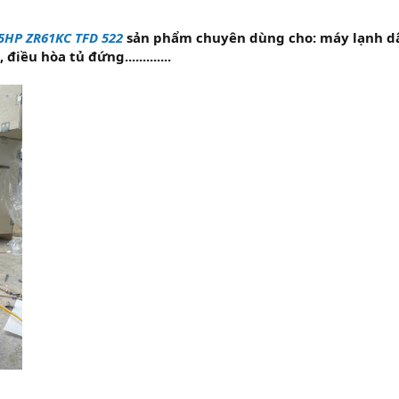
5HP ZR61KC TFD 522
sản phẩm chuyên dùng cho: máy lạnh dân
iều hòa tủ đứng.............