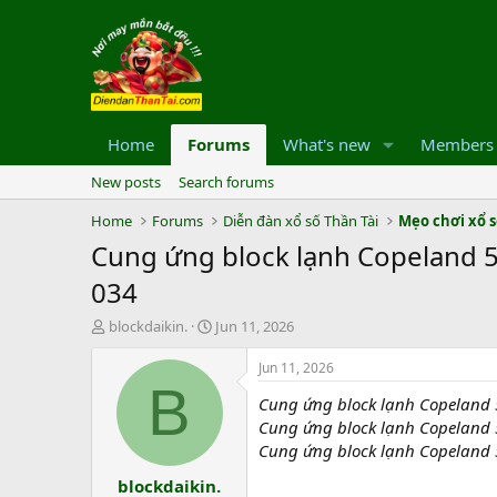
Home
Forums
What's new
Members
New posts
Search forums
Home
Forums
Diễn đàn xổ số Thần Tài
Mẹo chơi xổ 
Cung ứng block lạnh Copeland 5
034
T
S
blockdaikin.
Jun 11, 2026
h
t
r
a
Jun 11, 2026
e
r
B
Cung ứng block lạnh Copeland 5
a
t
d
d
Cung ứng block lạnh Copeland 5
s
a
Cung ứng block lạnh Copeland 5
t
t
blockdaikin.
a
e