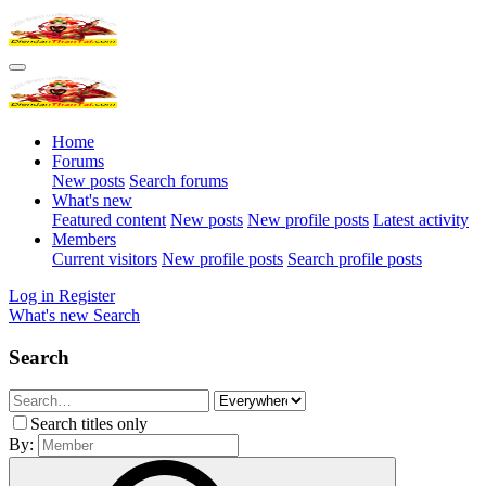
Home
Forums
New posts
Search forums
What's new
Featured content
New posts
New profile posts
Latest activity
Members
Current visitors
New profile posts
Search profile posts
Log in
Register
What's new
Search
Search
Search titles only
By: