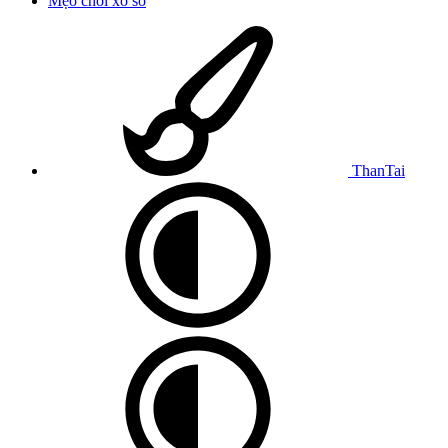
Mẹo chơi xổ số
ThanTai