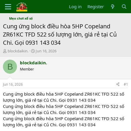
Log in
Register
Mẹo chơi xổ số
Cung ứng block điều hòa 5HP Copeland
ZR61KC TFD 522 số lượng lớn, giá rẻ tại Củ
Chi. Gọi 0931 143 034
T
S
blockdaikin.
Jun 16, 2026
h
t
r
a
blockdaikin.
B
e
r
Member
a
t
d
d
s
a
Jun 16, 2026
#1
t
t
a
e
Cung ứng block điều hòa 5HP Copeland ZR61KC TFD 522 số
r
lượng lớn, giá rẻ tại Củ Chi. Gọi 0931 143 034
t
Cung ứng block điều hòa 5HP Copeland ZR61KC TFD 522 số
e
lượng lớn, giá rẻ tại Củ Chi. Gọi 0931 143 034
r
Cung ứng block điều hòa 5HP Copeland ZR61KC TFD 522 số
lượng lớn, giá rẻ tại Củ Chi. Gọi 0931 143 034