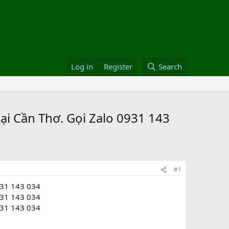
Log in
Register
Search
i Cần Thơ. Gọi Zalo 0931 143
#1
931 143 034
931 143 034
931 143 034