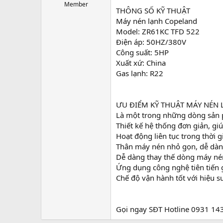
r
Member
THÔNG SỐ KỸ THUẬT
t
Máy nén lạnh Copeland
e
r
Model: ZR61KC TFD 522
Điện áp: 50HZ/380V
Công suất: 5HP
Xuất xứ: China
Gas lạnh: R22
ƯU ĐIỂM KỸ THUẬT MÁY NÉN
Là một trong những dòng sản p
Thiết kế hệ thống đơn giản, giú
Hoạt động liên tục trong thời g
Thân máy nén nhỏ gọn, dễ dàng
Dễ dàng thay thế dòng máy né
Ứng dụng công nghệ tiên tiến 
Chế độ vận hành tốt với hiệu s
Gọi ngay SĐT Hotline 0931 14