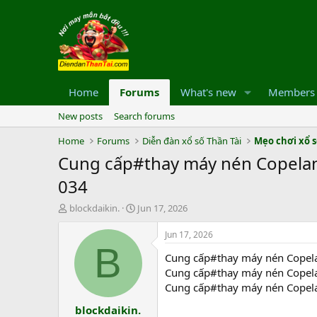
Home
Forums
What's new
Members
New posts
Search forums
Home
Forums
Diễn đàn xổ số Thần Tài
Mẹo chơi xổ 
Cung cấp#thay máy nén Copeland
034
T
S
blockdaikin.
Jun 17, 2026
h
t
r
a
Jun 17, 2026
e
r
B
Cung cấp#thay máy nén Copela
a
t
d
d
Cung cấp#thay máy nén Copela
s
a
Cung cấp#thay máy nén Copela
t
t
blockdaikin.
a
e