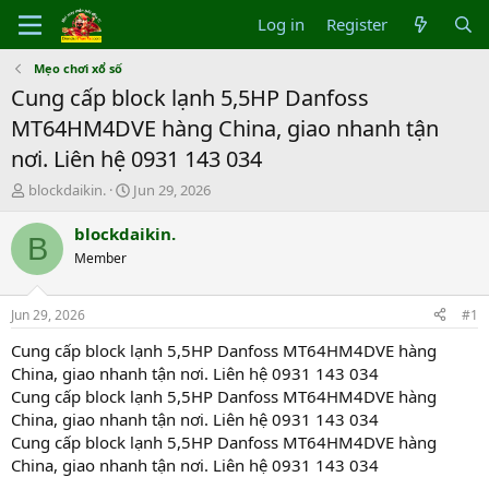
Log in
Register
Mẹo chơi xổ số
Cung cấp block lạnh 5,5HP Danfoss
MT64HM4DVE hàng China, giao nhanh tận
nơi. Liên hệ 0931 143 034
T
S
blockdaikin.
Jun 29, 2026
h
t
r
a
blockdaikin.
B
e
r
Member
a
t
d
d
s
a
Jun 29, 2026
#1
t
t
a
e
Cung cấp block lạnh 5,5HP Danfoss MT64HM4DVE hàng
r
China, giao nhanh tận nơi. Liên hệ 0931 143 034
t
Cung cấp block lạnh 5,5HP Danfoss MT64HM4DVE hàng
e
China, giao nhanh tận nơi. Liên hệ 0931 143 034
r
Cung cấp block lạnh 5,5HP Danfoss MT64HM4DVE hàng
China, giao nhanh tận nơi. Liên hệ 0931 143 034