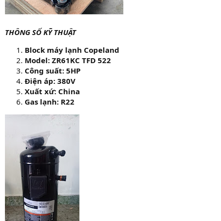
THÔNG SỐ KỸ THUẬT
Block máy lạnh Copeland
Model: ZR61KC TFD 522
Công suất: 5HP
Điện áp: 380V
Xuất xứ: China
Gas lạnh: R22