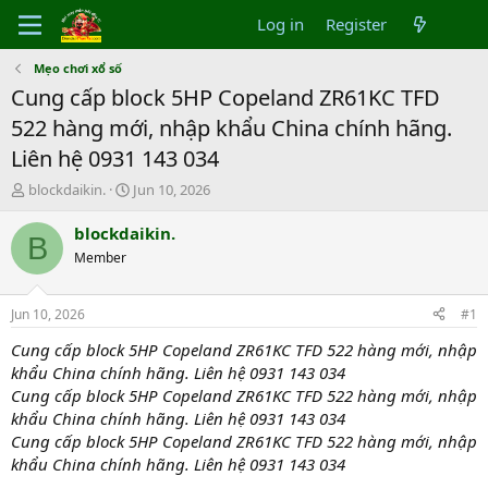
Log in
Register
Mẹo chơi xổ số
Cung cấp block 5HP Copeland ZR61KC TFD
522 hàng mới, nhập khẩu China chính hãng.
Liên hệ 0931 143 034
T
S
blockdaikin.
Jun 10, 2026
h
t
r
a
blockdaikin.
B
e
r
Member
a
t
d
d
s
a
Jun 10, 2026
#1
t
t
a
e
Cung cấp block 5HP Copeland ZR61KC TFD 522 hàng mới, nhập
r
khẩu China chính hãng. Liên hệ 0931 143 034
t
Cung cấp block 5HP Copeland ZR61KC TFD 522 hàng mới, nhập
e
khẩu China chính hãng. Liên hệ 0931 143 034
r
Cung cấp block 5HP Copeland ZR61KC TFD 522 hàng mới, nhập
khẩu China chính hãng. Liên hệ 0931 143 034