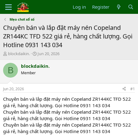
Log in
Register
Mẹo chơi xổ số
Chuyên bán và lắp đặt máy nén Copeland
ZR144KC TFD 522 giá rẻ, hàng chất lượng. Gọi
Hotline 0931 143 034
T
S
blockdaikin.
Jun 20, 2026
h
t
r
a
blockdaikin.
B
e
r
Member
a
t
d
d
s
a
Jun 20, 2026
#1
t
t
a
e
Chuyên bán và lắp đặt máy nén Copeland ZR144KC TFD 522
r
giá rẻ, hàng chất lượng. Gọi Hotline 0931 143 034
t
Chuyên bán và lắp đặt máy nén Copeland ZR144KC TFD 522
e
giá rẻ, hàng chất lượng. Gọi Hotline 0931 143 034
r
Chuyên bán và lắp đặt máy nén Copeland ZR144KC TFD 522
giá rẻ, hàng chất lượng. Gọi Hotline 0931 143 034