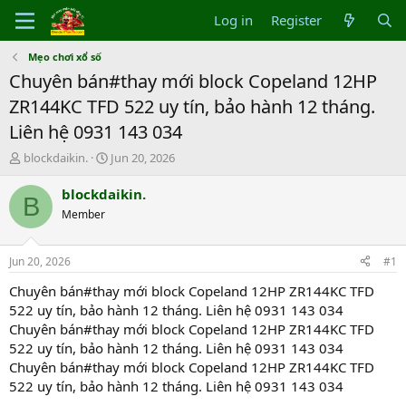
Log in
Register
Mẹo chơi xổ số
Chuyên bán#thay mới block Copeland 12HP
ZR144KC TFD 522 uy tín, bảo hành 12 tháng.
Liên hệ 0931 143 034
T
S
blockdaikin.
Jun 20, 2026
h
t
r
a
blockdaikin.
B
e
r
Member
a
t
d
d
s
a
Jun 20, 2026
#1
t
t
a
e
Chuyên bán#thay mới block Copeland 12HP ZR144KC TFD
r
522 uy tín, bảo hành 12 tháng. Liên hệ 0931 143 034
t
Chuyên bán#thay mới block Copeland 12HP ZR144KC TFD
e
522 uy tín, bảo hành 12 tháng. Liên hệ 0931 143 034
r
Chuyên bán#thay mới block Copeland 12HP ZR144KC TFD
522 uy tín, bảo hành 12 tháng. Liên hệ 0931 143 034