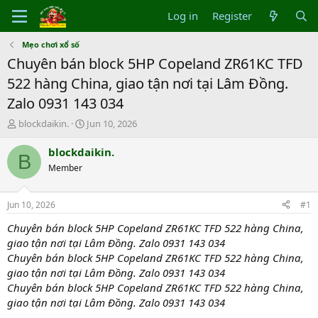
Log in
Register
Mẹo chơi xổ số
Chuyên bán block 5HP Copeland ZR61KC TFD
522 hàng China, giao tận nơi tại Lâm Đồng.
Zalo 0931 143 034
T
S
blockdaikin.
Jun 10, 2026
h
t
r
a
blockdaikin.
B
e
r
Member
a
t
d
d
s
a
Jun 10, 2026
#1
t
t
a
e
Chuyên bán block 5HP Copeland ZR61KC TFD 522 hàng China,
r
giao tận nơi tại Lâm Đồng. Zalo 0931 143 034
t
Chuyên bán block 5HP Copeland ZR61KC TFD 522 hàng China,
e
giao tận nơi tại Lâm Đồng. Zalo 0931 143 034
r
Chuyên bán block 5HP Copeland ZR61KC TFD 522 hàng China,
giao tận nơi tại Lâm Đồng. Zalo 0931 143 034