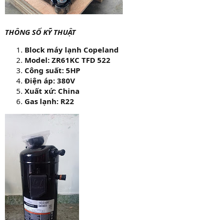
THÔNG SỐ KỸ THUẬT
Block máy lạnh Copeland
Model: ZR61KC TFD 522
Công suất: 5HP
Điện áp: 380V
Xuất xứ: China
Gas lạnh: R22