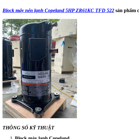
Block máy nén lạnh Copeland 5HP ZR61KC TFD 522
sản phẩm ch
THÔNG SỐ KỸ THUẬT
Block máy lạnh Copeland