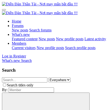
Home
Forums
New posts
Search forums
What's new
Featured content
New posts
New profile posts
Latest activity
Members
Current visitors
New profile posts
Search profile posts
Log in
Register
What's new
Search
Search
Search titles only
By: