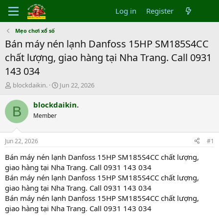
Log in
Register
Mẹo chơi xổ số
Bán máy nén lạnh Danfoss 15HP SM185S4CC
chất lượng, giao hàng tại Nha Trang. Call 0931
143 034
T
S
blockdaikin.
Jun 22, 2026
h
t
r
a
blockdaikin.
B
e
r
Member
a
t
d
d
s
a
Jun 22, 2026
#1
t
t
a
e
Bán máy nén lạnh Danfoss 15HP SM185S4CC chất lượng,
r
giao hàng tại Nha Trang. Call 0931 143 034
t
Bán máy nén lạnh Danfoss 15HP SM185S4CC chất lượng,
e
giao hàng tại Nha Trang. Call 0931 143 034
r
Bán máy nén lạnh Danfoss 15HP SM185S4CC chất lượng,
giao hàng tại Nha Trang. Call 0931 143 034