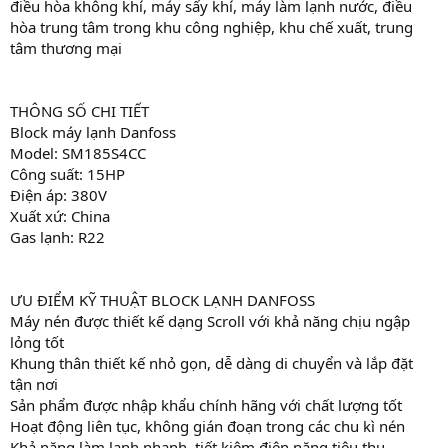
điều hòa không khí, máy sấy khí, máy làm lạnh nước, điều
hòa trung tâm trong khu công nghiệp, khu chế xuất, trung
tâm thương mại
THÔNG SỐ CHI TIẾT
Block máy lạnh Danfoss
Model: SM185S4CC
Công suất: 15HP
Điện áp: 380V
Xuất xứ: China
Gas lạnh: R22
ƯU ĐIỂM KỸ THUẬT BLOCK LẠNH DANFOSS
Máy nén được thiết kế dạng Scroll với khả năng chịu ngập
lỏng tốt
Khung thân thiết kế nhỏ gọn, dễ dàng di chuyển và lắp đặt
tận nơi
Sản phẩm được nhập khẩu chính hãng với chất lượng tốt
Hoạt động liên tục, không gián đoạn trong các chu kì nén
Khả năng làm lạnh nhanh, tiết kiệm điện năng tiêu thụ