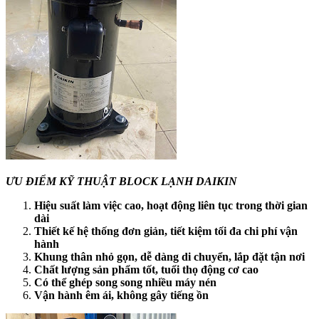
ƯU ĐIỂM KỸ THUẬT BLOCK LẠNH DAIKIN
Hiệu suất làm việc cao, hoạt động liên tục trong thời gian
dài
Thiết kế hệ thống đơn giản, tiết kiệm tối đa chi phí vận
hành
Khung thân nhỏ gọn, dễ dàng di chuyển, lắp đặt tận nơi
Chất lượng sản phẩm tốt, tuổi thọ động cơ cao
Có thể ghép song song nhiều máy nén
Vận hành êm ái, không gây tiếng ồn