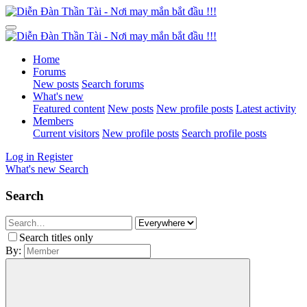
Home
Forums
New posts
Search forums
What's new
Featured content
New posts
New profile posts
Latest activity
Members
Current visitors
New profile posts
Search profile posts
Log in
Register
What's new
Search
Search
Search titles only
By: