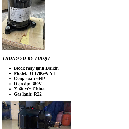
THÔNG SỐ KỸ THUẬT
Block máy lạnh Daikin
Model: JT170GA-Y1
Công suất: 6HP
Điện áp: 380V
Xuât xứ: China
Gas lạnh: R22