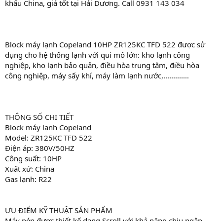
khẩu China, giá tốt tại Hải Dương. Call 0931 143 034
Block máy lạnh Copeland 10HP ZR125KC TFD 522 được sử
dụng cho hệ thống lạnh với qui mô lớn: kho lạnh công
nghiệp, kho lạnh bảo quản, điều hòa trung tâm, điều hòa
công nghiệp, máy sấy khí, máy làm lạnh nước,.............
THÔNG SỐ CHI TIẾT
Block máy lạnh Copeland
Model: ZR125KC TFD 522
Điện áp: 380V/50HZ
Công suất: 10HP
Xuất xứ: China
Gas lạnh: R22
ƯU ĐIỂM KỸ THUẬT SẢN PHẨM
Máy nén được thiết kế dang Scroll với khả năng chịu ngập