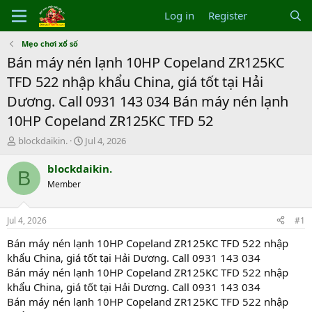
Log in
Register
Mẹo chơi xổ số
Bán máy nén lạnh 10HP Copeland ZR125KC
TFD 522 nhập khẩu China, giá tốt tại Hải
Dương. Call 0931 143 034 Bán máy nén lạnh
10HP Copeland ZR125KC TFD 52
T
S
blockdaikin.
Jul 4, 2026
h
t
r
a
blockdaikin.
B
e
r
Member
a
t
d
d
s
a
Jul 4, 2026
#1
t
t
a
e
Bán máy nén lạnh 10HP Copeland ZR125KC TFD 522 nhập
r
khẩu China, giá tốt tại Hải Dương. Call 0931 143 034
t
Bán máy nén lạnh 10HP Copeland ZR125KC TFD 522 nhập
e
khẩu China, giá tốt tại Hải Dương. Call 0931 143 034
r
Bán máy nén lạnh 10HP Copeland ZR125KC TFD 522 nhập