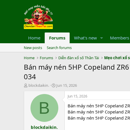
Home
Forums
What's new
Members
New posts
Search forums
Home
Forums
Diễn đàn xổ số Thần Tài
Mẹo chơi xổ 
Bán máy nén 5HP Copeland ZR61K
034
T
S
blockdaikin.
Jun 15, 2026
h
t
r
a
Jun 15, 2026
e
r
B
Bán máy nén 5HP Copeland ZR6
a
t
d
d
Bán máy nén 5HP Copeland ZR6
s
a
Bán máy nén 5HP Copeland ZR6
t
t
blockdaikin.
a
e