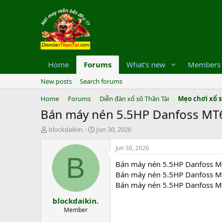
Home
Forums
What's new
Members
New posts
Search forums
Home
Forums
Diễn đàn xổ số Thần Tài
Mẹo chơi xổ 
Bán máy nén 5.5HP Danfoss MT64
T
S
blockdaikin.
Jun 30, 2026
h
t
r
a
Jun 30, 2026
e
r
B
Bán máy nén 5.5HP Danfoss MT
a
t
d
d
Bán máy nén 5.5HP Danfoss MT
s
a
Bán máy nén 5.5HP Danfoss MT
t
t
blockdaikin.
a
e
r
Member
t