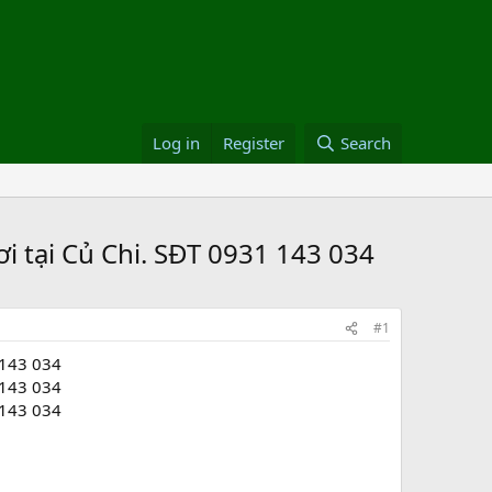
Log in
Register
Search
 tại Củ Chi. SĐT 0931 143 034
#1
 143 034
 143 034
 143 034