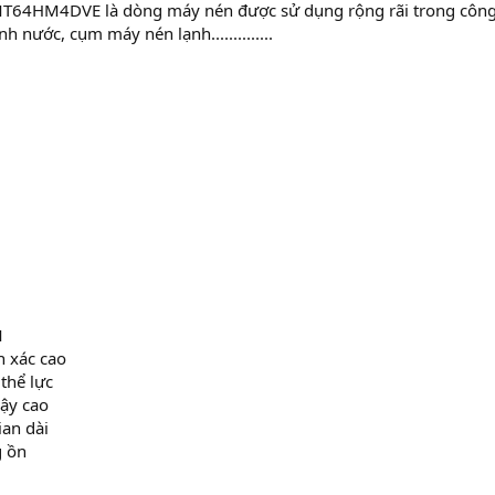
T64HM4DVE là dòng máy nén được sử dụng rộng rãi trong công 
 nước, cụm máy nén lạnh..............
M
h xác cao
thể lực
cậy cao
ian dài
g ồn