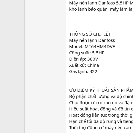
Máy nén lạnh Danfoss 5,5HP M
e
r
kho lạnh bảo quản, máy làm lạnh
THÔNG SỐ CHI TIẾT
Máy nén lạnh Danfoss
Model: MT64HM4DVE
Công suất: 5.5HP
Điện áp: 380V
Xuất xứ: China
Gas lạnh: R22
ƯU ĐIỂM KỸ THUẬT SẢN PHẨ
Bộ phận chất lượng và độ chín
Chịu được rủi ro cao do va đập 
Hiệu suất hoạt động và độ tin 
Hoạt động liên tục trong thời g
Hạn chế tối đa độ rung và tiến
Tuổi thọ động cơ máy nén cao