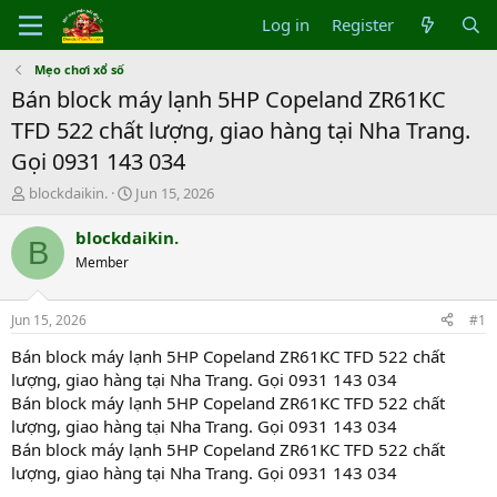
Log in
Register
Mẹo chơi xổ số
Bán block máy lạnh 5HP Copeland ZR61KC
TFD 522 chất lượng, giao hàng tại Nha Trang.
Gọi 0931 143 034
T
S
blockdaikin.
Jun 15, 2026
h
t
r
a
blockdaikin.
B
e
r
Member
a
t
d
d
s
a
Jun 15, 2026
#1
t
t
a
e
Bán block máy lạnh 5HP Copeland ZR61KC TFD 522 chất
r
lượng, giao hàng tại Nha Trang. Gọi 0931 143 034
t
Bán block máy lạnh 5HP Copeland ZR61KC TFD 522 chất
e
lượng, giao hàng tại Nha Trang. Gọi 0931 143 034
r
Bán block máy lạnh 5HP Copeland ZR61KC TFD 522 chất
lượng, giao hàng tại Nha Trang. Gọi 0931 143 034