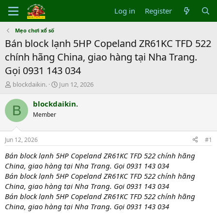
Log in
Register
Mẹo chơi xổ số
Bán block lạnh 5HP Copeland ZR61KC TFD 522
chính hãng China, giao hàng tại Nha Trang.
Gọi 0931 143 034
T
S
blockdaikin.
Jun 12, 2026
h
t
r
a
blockdaikin.
B
e
r
Member
a
t
d
d
s
a
Jun 12, 2026
#1
t
t
a
e
Bán block lạnh 5HP Copeland ZR61KC TFD 522 chính hãng
r
China, giao hàng tại Nha Trang. Gọi 0931 143 034
t
Bán block lạnh 5HP Copeland ZR61KC TFD 522 chính hãng
e
China, giao hàng tại Nha Trang. Gọi 0931 143 034
r
Bán block lạnh 5HP Copeland ZR61KC TFD 522 chính hãng
China, giao hàng tại Nha Trang. Gọi 0931 143 034