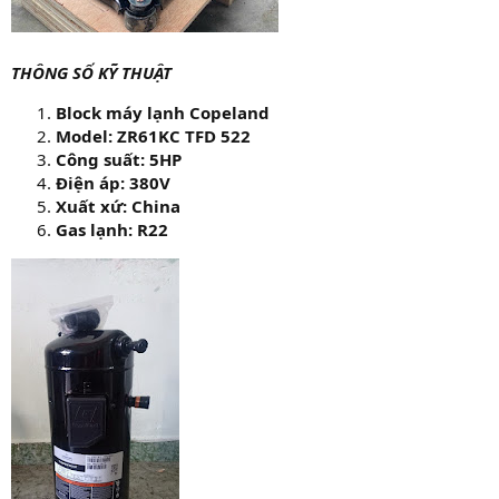
THÔNG SỐ KỸ THUẬT
Block máy lạnh Copeland
Model: ZR61KC TFD 522
Công suất: 5HP
Điện áp: 380V
Xuất xứ: China
Gas lạnh: R22