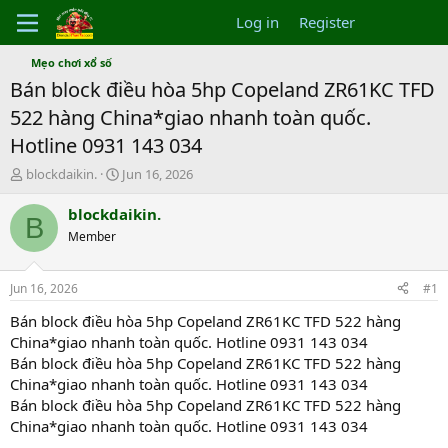
Log in
Register
Mẹo chơi xổ số
Bán block điều hòa 5hp Copeland ZR61KC TFD
522 hàng China*giao nhanh toàn quốc.
Hotline 0931 143 034
T
S
blockdaikin.
Jun 16, 2026
h
t
r
a
blockdaikin.
B
e
r
Member
a
t
d
d
s
a
Jun 16, 2026
#1
t
t
a
e
Bán block điều hòa 5hp Copeland ZR61KC TFD 522 hàng
r
China*giao nhanh toàn quốc. Hotline 0931 143 034
t
Bán block điều hòa 5hp Copeland ZR61KC TFD 522 hàng
e
China*giao nhanh toàn quốc. Hotline 0931 143 034
r
Bán block điều hòa 5hp Copeland ZR61KC TFD 522 hàng
China*giao nhanh toàn quốc. Hotline 0931 143 034