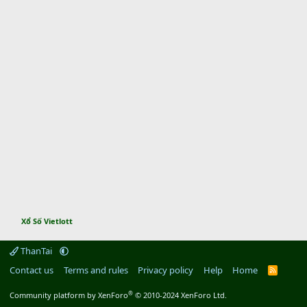
Xổ Số Vietlott
ThanTai
Contact us
Terms and rules
Privacy policy
Help
Home
R
S
S
®
Community platform by XenForo
© 2010-2024 XenForo Ltd.