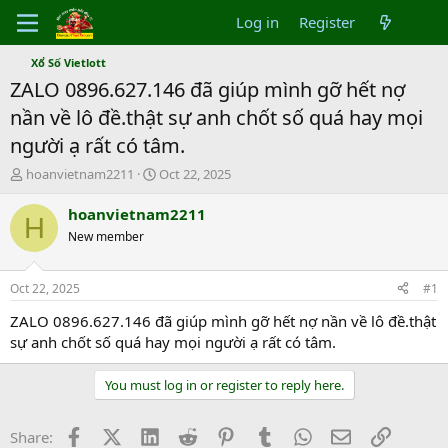
Log in
Register
Xổ Số Vietlott
ZALO 0896.627.146 đã giúp mình gỡ hết nợ
nần về lô đề.thật sự anh chốt số quá hay mọi
người ạ rất có tâm.
T
S
hoanvietnam2211
Oct 22, 2025
h
t
r
a
hoanvietnam2211
H
e
r
New member
a
t
d
d
s
a
Oct 22, 2025
#1
t
t
a
e
ZALO 0896.627.146 đã giúp mình gỡ hết nợ nần về lô đề.thật
r
sự anh chốt số quá hay mọi người ạ rất có tâm.
t
e
You must log in or register to reply here.
r
Facebook
X (Twitter)
LinkedIn
Reddit
Pinterest
Tumblr
WhatsApp
Email
Link
Share: