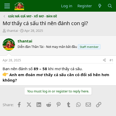
Log in
Register
GIẢI MÃ GIẤ MƠ - XỔ MƠ - BÀN ĐỀ
Mơ thấy cá sấu thì nên đánh con gì?
T
S
thantai
Apr 28, 2025
h
t
r
a
thantai
e
r
Diễn đàn Thần Tài - Nơi may mắn bắt đầu
Staff member
a
t
d
d
s
a
Apr 28, 2025
#1
t
t
a
e
Bạn nên đánh số
89 – 58
khi mơ thấy cá sấu.
r
Anh em đoán mơ thấy cá sấu cắn có đổi số hên hơn
t
không?
e
r
You must log in or register to reply here.
Facebook
X (Twitter)
LinkedIn
Reddit
Pinterest
Tumblr
WhatsApp
Email
Link
Share: