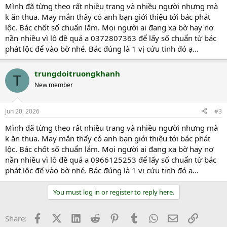
:
Mình đã từng theo rất nhiều trang và nhiều người nhưng mà
k ăn thua. May mắn thấy có anh bạn giới thiệu tới bác phát
lộc. Bác chốt số chuẩn lắm. Mọi người ai đang xa bờ hay nợ
nần nhiều vì lô đề quá a 0372807363 để lấy số chuẩn từ bác
phát lộc để vào bờ nhé. Bác đúng là 1 vị cứu tinh đó ạ...
trungdoitruongkhanh
T
New member
Jun 20, 2026
#3
Mình đã từng theo rất nhiều trang và nhiều người nhưng mà
k ăn thua. May mắn thấy có anh bạn giới thiệu tới bác phát
lộc. Bác chốt số chuẩn lắm. Mọi người ai đang xa bờ hay nợ
nần nhiều vì lô đề quá a 0966125253 để lấy số chuẩn từ bác
phát lộc để vào bờ nhé. Bác đúng là 1 vị cứu tinh đó ạ...
You must log in or register to reply here.
Facebook
X (Twitter)
LinkedIn
Reddit
Pinterest
Tumblr
WhatsApp
Email
Link
Share: