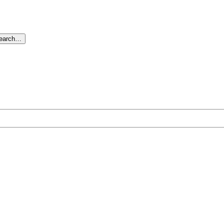
search…