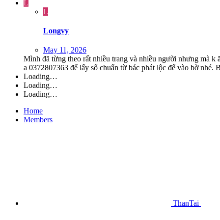
L
L
Longvy
May 11, 2026
Mình đã từng theo rất nhiều trang và nhiều người nhưng mà k ă
a 0372807363 để lấy số chuẩn từ bác phát lộc để vào bờ nhé. Bá
Loading…
Loading…
Loading…
Home
Members
ThanTai