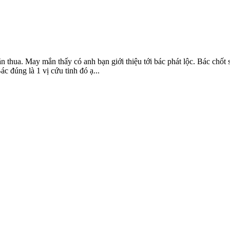
n thua. May mắn thấy có anh bạn giới thiệu tới bác phát lộc. Bác chốt
c đúng là 1 vị cứu tinh đó ạ...