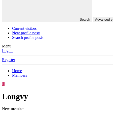
Search
Advanced 
Current visitors
New profile posts
Search profile posts
Menu
Log in
Register
Home
Members
L
Longvy
New member