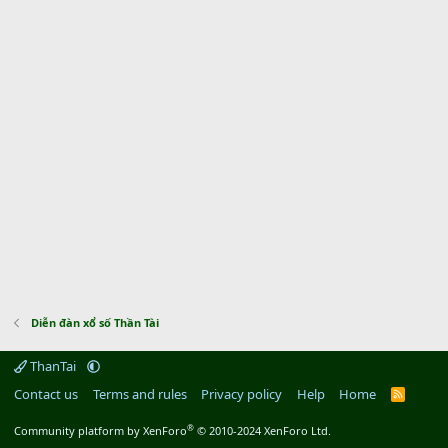
Diễn đàn xổ số Thần Tài
ThanTai
Contact us
Terms and rules
Privacy policy
Help
Home
R
S
S
®
Community platform by XenForo
© 2010-2024 XenForo Ltd.