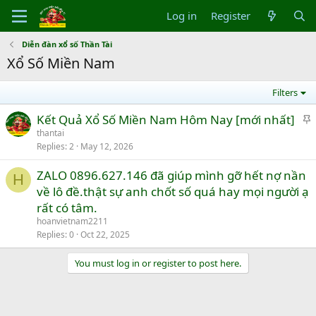
Log in
Register
Diễn đàn xổ số Thần Tài
Xổ Số Miền Nam
Filters
S
Kết Quả Xổ Số Miền Nam Hôm Nay [mới nhất]
t
thantai
Replies
2
May 12, 2026
i
c
ZALO 0896.627.146 đã giúp mình gỡ hết nợ nần
k
H
về lô đề.thật sự anh chốt số quá hay mọi người ạ
y
rất có tâm.
hoanvietnam2211
Replies
0
Oct 22, 2025
You must log in or register to post here.