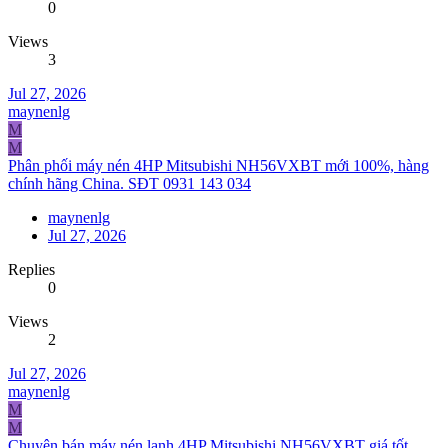
0
Views
3
Jul 27, 2026
maynenlg
M
M
Phân phối máy nén 4HP Mitsubishi NH56VXBT mới 100%, hàng
chính hãng China. SĐT 0931 143 034
maynenlg
Jul 27, 2026
Replies
0
Views
2
Jul 27, 2026
maynenlg
M
M
Chuyên bán máy nén lạnh 4HP Mitsubishi NH56VXBT giá tốt,