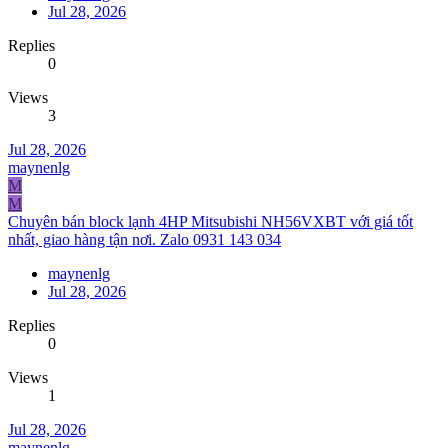
Jul 28, 2026
Replies
0
Views
3
Jul 28, 2026
maynenlg
M
M
Chuyên bán block lạnh 4HP Mitsubishi NH56VXBT với giá tốt
nhất, giao hàng tận nơi. Zalo 0931 143 034
maynenlg
Jul 28, 2026
Replies
0
Views
1
Jul 28, 2026
maynenlg