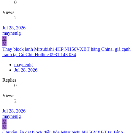
0
Views
2
Jul 28, 2026
maynenlg
M
M
Thay block lạnh Mitsubishi 4HP NH56VXBT hàng China, giá cạnh
tranh tại Củ Chi. Hotline 0931 143 034
maynenlg
Jul 28, 2026
Replies
0
Views
2
Jul 28, 2026
maynenlg
M
M
Chuyên lắp đặt block điều hòa Mitsubishi NH56VXBT tại Bình