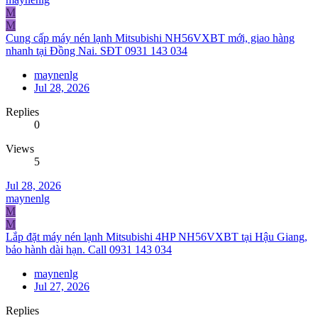
M
M
Cung cấp máy nén lạnh Mitsubishi NH56VXBT mới, giao hàng
nhanh tại Đồng Nai. SĐT 0931 143 034
maynenlg
Jul 28, 2026
Replies
0
Views
5
Jul 28, 2026
maynenlg
M
M
Lắp đặt máy nén lạnh Mitsubishi 4HP NH56VXBT tại Hậu Giang,
bảo hành dài hạn. Call 0931 143 034
maynenlg
Jul 27, 2026
Replies