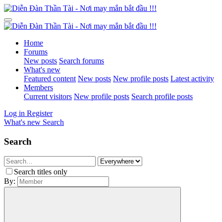
Home
Forums
New posts
Search forums
What's new
Featured content
New posts
New profile posts
Latest activity
Members
Current visitors
New profile posts
Search profile posts
Log in
Register
What's new
Search
Search
Search titles only
By: