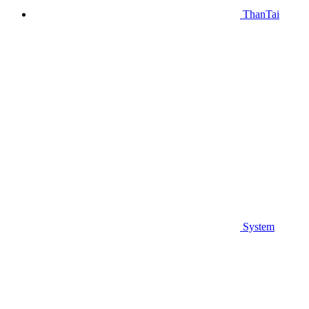
ThanTai
System