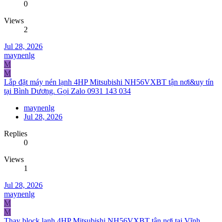
0
Views
2
Jul 28, 2026
maynenlg
M
M
Lắp đặt máy nén lạnh 4HP Mitsubishi NH56VXBT tận nơi&uy tín
tại Bình Dương. Gọi Zalo 0931 143 034
maynenlg
Jul 28, 2026
Replies
0
Views
1
Jul 28, 2026
maynenlg
M
M
Thay block lạnh 4HP Mitsubishi NH56VXBT tận nơi tại Vĩnh