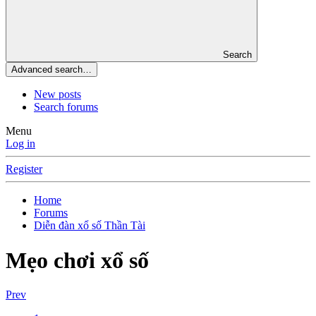
Search
Advanced search…
New posts
Search forums
Menu
Log in
Register
Home
Forums
Diễn đàn xổ số Thần Tài
Mẹo chơi xổ số
Prev