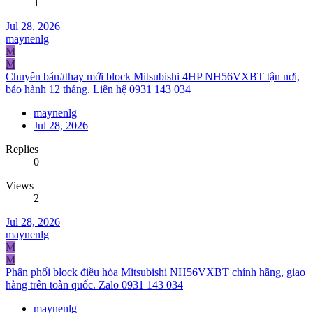
1
Jul 28, 2026
maynenlg
M
M
Chuyên bán#thay mới block Mitsubishi 4HP NH56VXBT tận nơi,
bảo hành 12 tháng. Liên hệ 0931 143 034
maynenlg
Jul 28, 2026
Replies
0
Views
2
Jul 28, 2026
maynenlg
M
M
Phân phối block điều hòa Mitsubishi NH56VXBT chính hãng, giao
hàng trên toàn quốc. Zalo 0931 143 034
maynenlg