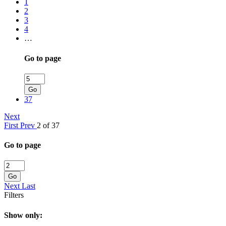
1
2
3
4
…
Go to page
Go
37
Next
First
Prev
2 of 37
Go to page
Go
Next
Last
Filters
Show only: