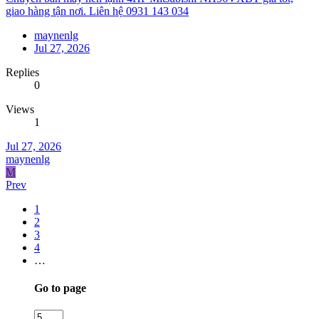
giao hàng tận nơi. Liên hệ 0931 143 034
maynenlg
Jul 27, 2026
Replies
0
Views
1
Jul 27, 2026
maynenlg
M
Prev
1
2
3
4
…
Go to page