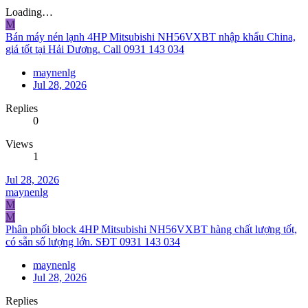
Loading…
M
Bán máy nén lạnh 4HP Mitsubishi NH56VXBT nhập khẩu China,
giá tốt tại Hải Dương. Call 0931 143 034
maynenlg
Jul 28, 2026
Replies
0
Views
1
Jul 28, 2026
maynenlg
M
M
Phân phối block 4HP Mitsubishi NH56VXBT hàng chất lượng tốt,
có sẵn số lượng lớn. SĐT 0931 143 034
maynenlg
Jul 28, 2026
Replies