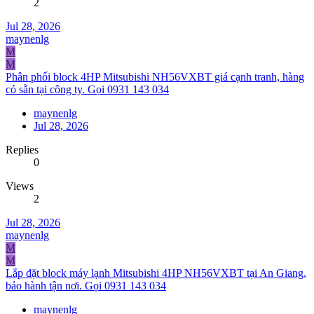
2
Jul 28, 2026
maynenlg
M
M
Phân phối block 4HP Mitsubishi NH56VXBT giá cạnh tranh, hàng
có sẵn tại công ty. Gọi 0931 143 034
maynenlg
Jul 28, 2026
Replies
0
Views
2
Jul 28, 2026
maynenlg
M
M
Lắp đặt block máy lạnh Mitsubishi 4HP NH56VXBT tại An Giang,
bảo hành tận nơi. Gọi 0931 143 034
maynenlg