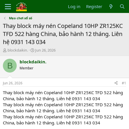
Log in
Register
Mẹo chơi xổ số
Thay block máy nén Copeland 10HP ZR125KC
TFD 522 hàng China, bảo hành 12 tháng. Liên
hệ 0931 143 034
T
S
blockdaikin.
Jun 26, 2026
h
t
r
a
blockdaikin.
B
e
r
Member
a
t
d
d
s
a
Jun 26, 2026
#1
t
t
a
e
Thay block máy nén Copeland 10HP ZR125KC TFD 522 hàng
r
China, bảo hành 12 tháng. Liên hệ 0931 143 034
t
Thay block máy nén Copeland 10HP ZR125KC TFD 522 hàng
e
China, bảo hành 12 tháng. Liên hệ 0931 143 034
r
Thay block máy nén Copeland 10HP ZR125KC TFD 522 hàng
China, bảo hành 12 tháng. Liên hệ 0931 143 034