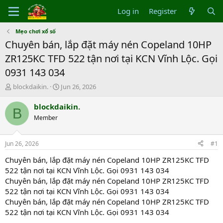
Log in
Register
Mẹo chơi xổ số
Chuyên bán, lắp đặt máy nén Copeland 10HP
ZR125KC TFD 522 tận nơi tại KCN Vĩnh Lộc. Gọi
0931 143 034
T
S
blockdaikin.
Jun 26, 2026
h
t
r
a
blockdaikin.
B
e
r
Member
a
t
d
d
s
a
Jun 26, 2026
#1
t
t
a
e
Chuyên bán, lắp đặt máy nén Copeland 10HP ZR125KC TFD
r
522 tận nơi tại KCN Vĩnh Lộc. Gọi 0931 143 034
t
Chuyên bán, lắp đặt máy nén Copeland 10HP ZR125KC TFD
e
522 tận nơi tại KCN Vĩnh Lộc. Gọi 0931 143 034
r
Chuyên bán, lắp đặt máy nén Copeland 10HP ZR125KC TFD
522 tận nơi tại KCN Vĩnh Lộc. Gọi 0931 143 034