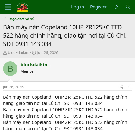
Log in
Register
Mẹo chơi xổ số
Bán máy nén Copeland 10HP ZR125KC TFD
522 hàng chính hãng, giao tận nơi tại Củ Chi.
SĐT 0931 143 034
T
S
blockdaikin.
Jun 26, 2026
h
t
r
a
blockdaikin.
B
e
r
Member
a
t
d
d
s
a
Jun 26, 2026
#1
t
t
a
e
Bán máy nén Copeland 10HP ZR125KC TFD 522 hàng chính
r
hãng, giao tận nơi tại Củ Chi. SĐT 0931 143 034
t
Bán máy nén Copeland 10HP ZR125KC TFD 522 hàng chính
e
hãng, giao tận nơi tại Củ Chi. SĐT 0931 143 034
r
Bán máy nén Copeland 10HP ZR125KC TFD 522 hàng chính
hãng, giao tận nơi tại Củ Chi. SĐT 0931 143 034