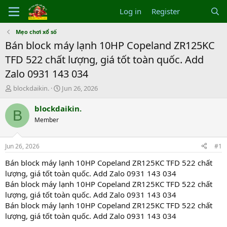
Log in
Register
Mẹo chơi xổ số
Bán block máy lạnh 10HP Copeland ZR125KC
TFD 522 chất lượng, giá tốt toàn quốc. Add
Zalo 0931 143 034
T
S
blockdaikin.
Jun 26, 2026
h
t
r
a
blockdaikin.
B
e
r
Member
a
t
d
d
s
a
Jun 26, 2026
#1
t
t
a
e
Bán block máy lạnh 10HP Copeland ZR125KC TFD 522 chất
r
lượng, giá tốt toàn quốc. Add Zalo 0931 143 034
t
Bán block máy lạnh 10HP Copeland ZR125KC TFD 522 chất
e
lượng, giá tốt toàn quốc. Add Zalo 0931 143 034
r
Bán block máy lạnh 10HP Copeland ZR125KC TFD 522 chất
lượng, giá tốt toàn quốc. Add Zalo 0931 143 034