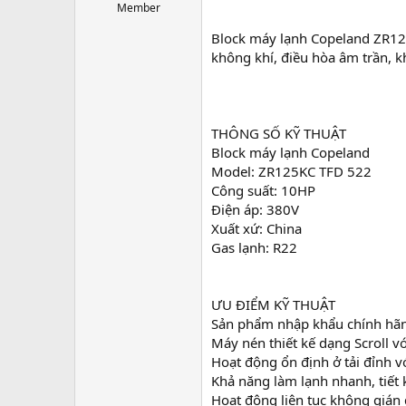
r
Member
t
Block máy lạnh Copeland ZR12
e
r
không khí, điều hòa âm trần, kh
THÔNG SỐ KỸ THUẬT
Block máy lạnh Copeland
Model: ZR125KC TFD 522
Công suất: 10HP
Điện áp: 380V
Xuất xứ: China
Gas lạnh: R22
ƯU ĐIỂM KỸ THUẬT
Sản phẩm nhập khẩu chính hãng
Máy nén thiết kế dạng Scroll v
Hoạt động ổn định ở tải đỉnh vớ
Khả năng làm lạnh nhanh, tiết 
Hoạt động liên tục không gián 