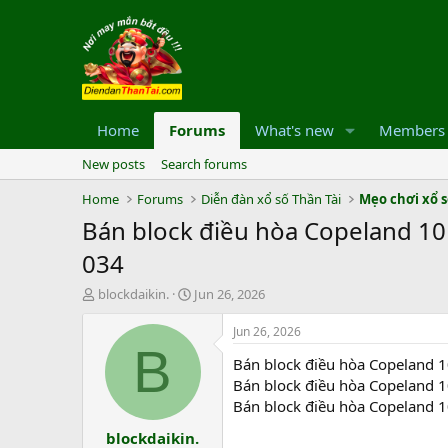
Home
Forums
What's new
Members
New posts
Search forums
Home
Forums
Diễn đàn xổ số Thần Tài
Mẹo chơi xổ 
Bán block điều hòa Copeland 10
034
T
S
blockdaikin.
Jun 26, 2026
h
t
r
a
Jun 26, 2026
e
r
B
Bán block điều hòa Copeland 
a
t
d
d
Bán block điều hòa Copeland 
s
a
Bán block điều hòa Copeland 
t
t
blockdaikin.
a
e