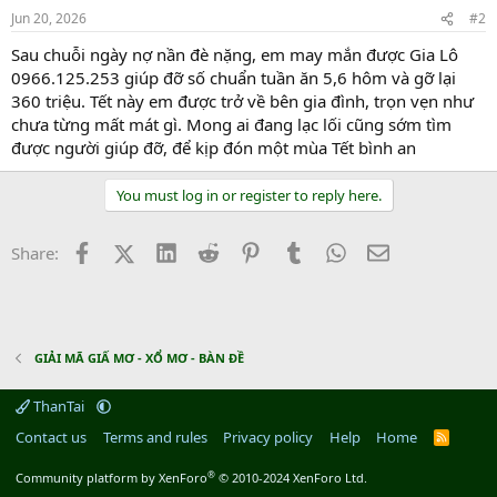
Jun 20, 2026
#2
Sau chuỗi ngày nợ nần đè nặng, em may mắn được Gia Lô
0966.125.253 giúp đỡ số chuẩn tuần ăn 5,6 hôm và gỡ lại
360 triệu. Tết này em được trở về bên gia đình, trọn vẹn như
chưa từng mất mát gì. Mong ai đang lạc lối cũng sớm tìm
được người giúp đỡ, để kịp đón một mùa Tết bình an
You must log in or register to reply here.
Facebook
X (Twitter)
LinkedIn
Reddit
Pinterest
Tumblr
WhatsApp
Email
Share:
GIẢI MÃ GIẤ MƠ - XỔ MƠ - BÀN ĐỀ
ThanTai
Contact us
Terms and rules
Privacy policy
Help
Home
R
S
S
®
Community platform by XenForo
© 2010-2024 XenForo Ltd.