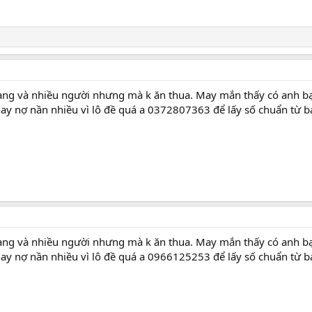
ang và nhiều người nhưng mà k ăn thua. May mắn thấy có anh bạn 
ay nợ nần nhiều vì lô đề quá a 0372807363 để lấy số chuẩn từ bác
ang và nhiều người nhưng mà k ăn thua. May mắn thấy có anh bạn 
ay nợ nần nhiều vì lô đề quá a 0966125253 để lấy số chuẩn từ bác