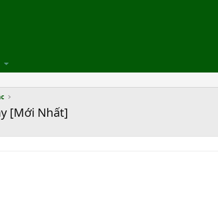
ắc
y [Mới Nhất]