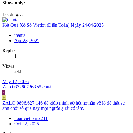
Show only:
Loading…
Kết Quả Xổ Số Vietlot (Điện Toán) Ngày 24/04/2025
thantai
Apr 28, 2025
Replies
1
Views
243
May 12, 2026
Zalo 0372807363 số chuẩn
Z
H
ZALO 0896.627.146 đã giúp mình gỡ hết nợ nần về lô đề.thật sự
anh chốt số quá hay mọi người ạ rất có tâm.
hoanvietnam2211
Oct 22, 2025