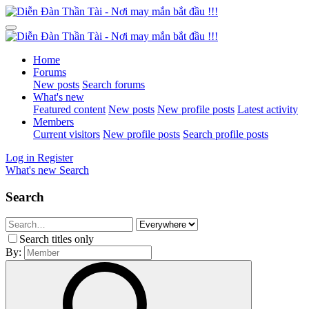
Home
Forums
New posts
Search forums
What's new
Featured content
New posts
New profile posts
Latest activity
Members
Current visitors
New profile posts
Search profile posts
Log in
Register
What's new
Search
Search
Search titles only
By: